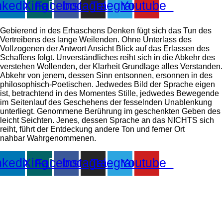
nkedin
Xing
Facebook
Instagram
Telegram
Youtube
Gebierend in des Erhaschens Denken fügt sich das Tun des
Vertreibens des lange Weilenden. Ohne Unterlass des
Vollzogenen der Antwort Ansicht Blick auf das Erlassen des
Schaffens folgt. Unverständliches reiht sich in die Abkehr des
verstehen Wollenden, der Klarheit Grundlage alles Verstanden.
Abkehr von jenem, dessen Sinn entsonnen, ersonnen in des
philosophisch-Poetischen. Jedwedes Bild der Sprache eigen
ist, betrachtend in des Momentes Stille, jedwedes Bewegende
im Seitenlauf des Geschehens der fesselnden Unablenkung
unterliegt. Genommene Berührung im geschenkten Geben des
leicht Seichten. Jenes, dessen Sprache an das NICHTS sich
reiht, führt der Entdeckung andere Ton und ferner Ort
nahbar Wahrgenommenen.
nkedin
Xing
Facebook
Instagram
Telegram
Youtube