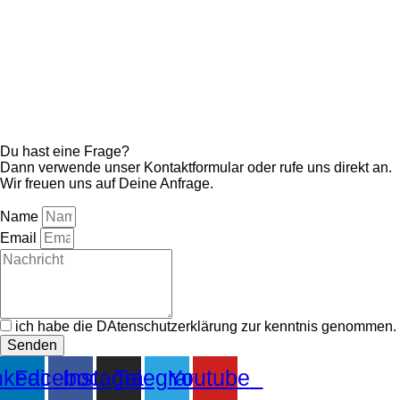
Du hast eine Frage?
Dann verwende unser Kontaktformular oder rufe uns direkt an.
Wir freuen uns auf Deine Anfrage.
Name
Email
ich habe die DAtenschutzerklärung zur kenntnis genommen.
Senden
nkedin
Facebook
Instagram
Telegram
Youtube