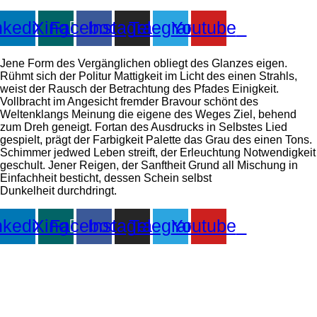
nkedin
Xing
Facebook
Instagram
Telegram
Youtube
Jene Form des Vergänglichen obliegt des Glanzes eigen.
Rühmt sich der Politur Mattigkeit im Licht des einen Strahls,
weist der Rausch der Betrachtung des Pfades Einigkeit.
Vollbracht im Angesicht fremder Bravour schönt des
Weltenklangs Meinung die eigene des Weges Ziel, behend
zum Dreh geneigt. Fortan des Ausdrucks in Selbstes Lied
gespielt, prägt der Farbigkeit Palette das Grau des einen Tons.
Schimmer jedwed Leben streift, der Erleuchtung Notwendigkeit
geschult. Jener Reigen, der Sanftheit Grund all Mischung in
Einfachheit besticht, dessen Schein selbst
Dunkelheit durchdringt.
nkedin
Xing
Facebook
Instagram
Telegram
Youtube