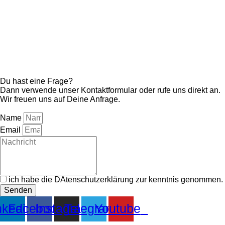
Du hast eine Frage?
Dann verwende unser Kontaktformular oder rufe uns direkt an.
Wir freuen uns auf Deine Anfrage.
Name
Email
ich habe die DAtenschutzerklärung zur kenntnis genommen.
Senden
nkedin
Facebook
Instagram
Telegram
Youtube