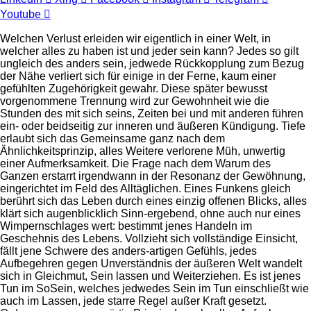
Youtube
Welchen Verlust erleiden wir eigentlich in einer Welt, in
welcher alles zu haben ist und jeder sein kann? Jedes so gilt
ungleich des anders sein, jedwede Rückkopplung zum Bezug
der Nähe verliert sich für einige in der Ferne, kaum einer
gefühlten Zugehörigkeit gewahr. Diese später bewusst
vorgenommene Trennung wird zur Gewohnheit wie die
Stunden des mit sich seins, Zeiten bei und mit anderen führen
ein- oder beidseitig zur inneren und äußeren Kündigung. Tiefe
erlaubt sich das Gemeinsame ganz nach dem
Ähnlichkeitsprinzip, alles Weitere verlorene Müh, unwertig
einer Aufmerksamkeit. Die Frage nach dem Warum des
Ganzen erstarrt irgendwann in der Resonanz der Gewöhnung,
eingerichtet im Feld des Alltäglichen. Eines Funkens gleich
berührt sich das Leben durch eines einzig offenen Blicks, alles
klärt sich augenblicklich Sinn-ergebend, ohne auch nur eines
Wimpernschlages wert: bestimmt jenes Handeln im
Geschehnis des Lebens. Vollzieht sich vollständige Einsicht,
fällt jene Schwere des anders-artigen Gefühls, jedes
Aufbegehren gegen Unverständnis der äußeren Welt wandelt
sich in Gleichmut, Sein lassen und Weiterziehen. Es ist jenes
Tun im SoSein, welches jedwedes Sein im Tun einschließt wie
auch im Lassen, jede starre Regel außer Kraft gesetzt.