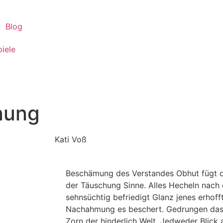
Blog
piele
nung
Kati Voß
Beschämung des Verstandes Obhut fügt d
der Täuschung Sinne. Alles Hecheln nach
sehnsüchtig befriedigt Glanz jenes erhof
Nachahmung es beschert. Gedrungen das L
Zorn der hinderlich Welt. Jedweder Blick 