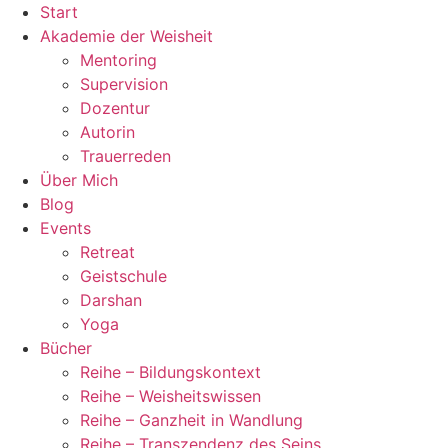
Zum
Start
Inhalt
Akademie der Weisheit
wechseln
Mentoring
Supervision
Dozentur
Autorin
Trauerreden
Über Mich
Blog
Events
Retreat
Geistschule
Darshan
Yoga
Bücher
Reihe – Bildungskontext
Reihe – Weisheitswissen
Reihe – Ganzheit in Wandlung
Reihe – Transzendenz des Seins