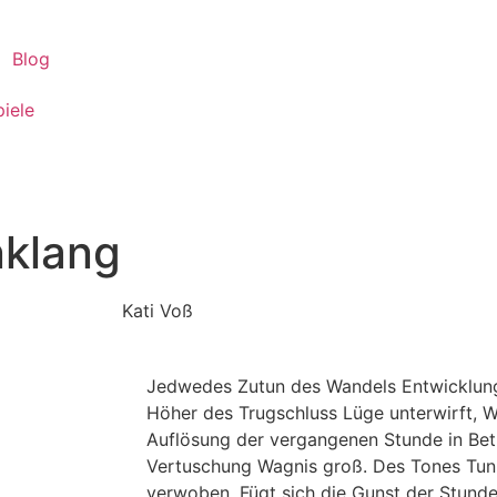
Blog
piele
nklang
Kati Voß
Jedwedes Zutun des Wandels Entwicklung 
Höher des Trugschluss Lüge unterwirft, W
Auflösung der vergangenen Stunde in Betr
Vertuschung Wagnis groß. Des Tones Tun ei
verwoben. Fügt sich die Gunst der Stunde 