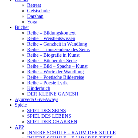
Retreat
Geistschule
Darshan
Yoga
Bücher
Reihe – Bildungskontext
Reihe – Weisheitswissen
Reihe – Ganzheit in Wandlung
Reihe – Transzendenz des Seins
Reihe – Biografie in Kunst
Reihe – Bücher der Seele
Reihe – Bild – Spache – Kunst
Reihe – Worte der Wandlung
Reihe – Poetische Bilderreise
Reihe – Poesie Lyrik
Kinderbuch
DER KLEINE GANESH
Ayurveda GiveAways
Spiele
SPIEL DES SEINS
SPIEL DES LEBENS
SPIEL DER CHAKREN
APP
INNERE SCHULE – RAUM DER STILLE