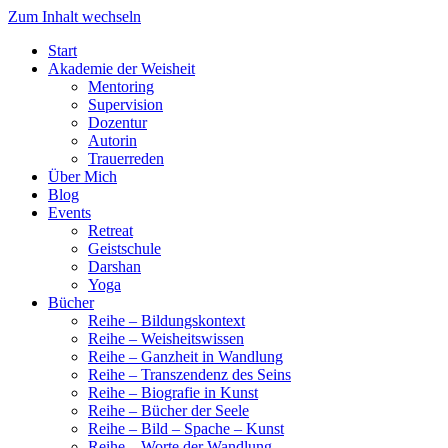
Zum Inhalt wechseln
Start
Akademie der Weisheit
Mentoring
Supervision
Dozentur
Autorin
Trauerreden
Über Mich
Blog
Events
Retreat
Geistschule
Darshan
Yoga
Bücher
Reihe – Bildungskontext
Reihe – Weisheitswissen
Reihe – Ganzheit in Wandlung
Reihe – Transzendenz des Seins
Reihe – Biografie in Kunst
Reihe – Bücher der Seele
Reihe – Bild – Spache – Kunst
Reihe – Worte der Wandlung