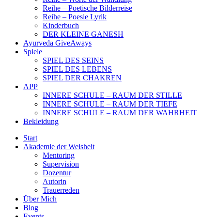
Reihe – Poetische Bilderreise
Reihe – Poesie Lyrik
Kinderbuch
DER KLEINE GANESH
Ayurveda GiveAways
Spiele
SPIEL DES SEINS
SPIEL DES LEBENS
SPIEL DER CHAKREN
APP
INNERE SCHULE – RAUM DER STILLE
INNERE SCHULE – RAUM DER TIEFE
INNERE SCHULE – RAUM DER WAHRHEIT
Bekleidung
Start
Akademie der Weisheit
Mentoring
Supervision
Dozentur
Autorin
Trauerreden
Über Mich
Blog
Events