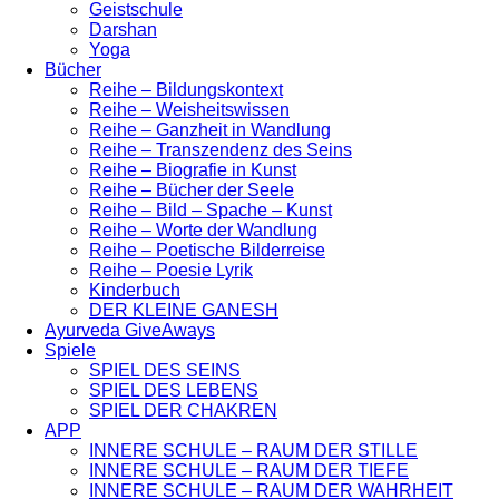
Geistschule
Darshan
Yoga
Bücher
Reihe – Bildungskontext
Reihe – Weisheitswissen
Reihe – Ganzheit in Wandlung
Reihe – Transzendenz des Seins
Reihe – Biografie in Kunst
Reihe – Bücher der Seele
Reihe – Bild – Spache – Kunst
Reihe – Worte der Wandlung
Reihe – Poetische Bilderreise
Reihe – Poesie Lyrik
Kinderbuch
DER KLEINE GANESH
Ayurveda GiveAways
Spiele
SPIEL DES SEINS
SPIEL DES LEBENS
SPIEL DER CHAKREN
APP
INNERE SCHULE – RAUM DER STILLE
INNERE SCHULE – RAUM DER TIEFE
INNERE SCHULE – RAUM DER WAHRHEIT