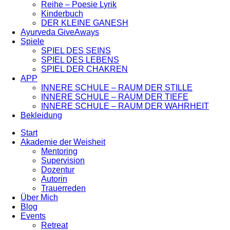
Reihe – Poesie Lyrik
Kinderbuch
DER KLEINE GANESH
Ayurveda GiveAways
Spiele
SPIEL DES SEINS
SPIEL DES LEBENS
SPIEL DER CHAKREN
APP
INNERE SCHULE – RAUM DER STILLE
INNERE SCHULE – RAUM DER TIEFE
INNERE SCHULE – RAUM DER WAHRHEIT
Bekleidung
Start
Akademie der Weisheit
Mentoring
Supervision
Dozentur
Autorin
Trauerreden
Über Mich
Blog
Events
Retreat