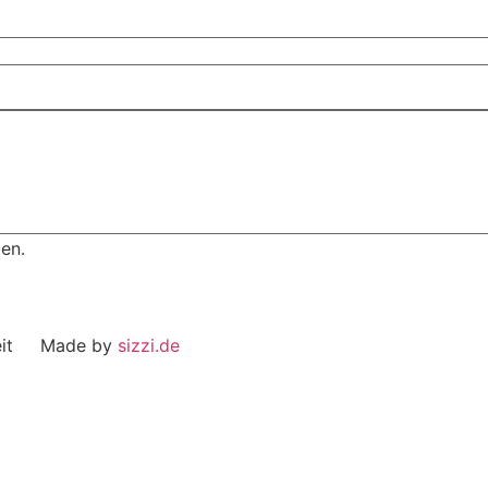
en.
eit Made by
sizzi.de