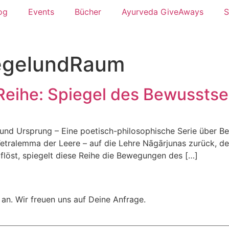
og
Events
Bücher
Ayurveda GiveAways
S
egelundRaum
 Reihe: Spiegel des Bewusstse
n und Ursprung – Eine poetisch-philosophische Serie über 
Tetralemma der Leere – auf die Lehre Nāgārjunas zurück, d
löst, spiegelt diese Reihe die Bewegungen des […]
t an. Wir freuen uns auf Deine Anfrage.