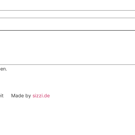
en.
eit Made by
sizzi.de