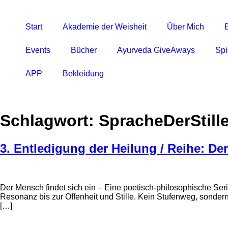
Start
Akademie der Weisheit
Über Mich
Events
Bücher
Ayurveda GiveAways
Spi
APP
Bekleidung
Schlagwort:
SpracheDerStill
3. Entledigung der Heilung / Reihe: De
Der Mensch findet sich ein – Eine poetisch-philosophische Ser
Resonanz bis zur Offenheit und Stille. Kein Stufenweg, sonde
[…]