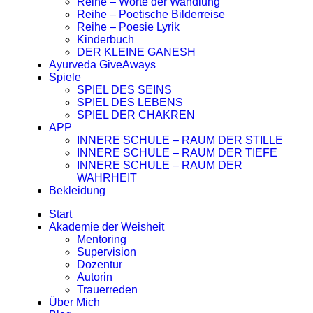
Reihe – Worte der Wandlung
Reihe – Poetische Bilderreise
Reihe – Poesie Lyrik
Kinderbuch
DER KLEINE GANESH
Ayurveda GiveAways
Spiele
SPIEL DES SEINS
SPIEL DES LEBENS
SPIEL DER CHAKREN
APP
INNERE SCHULE – RAUM DER STILLE
INNERE SCHULE – RAUM DER TIEFE
INNERE SCHULE – RAUM DER
WAHRHEIT
Bekleidung
Start
Akademie der Weisheit
Mentoring
Supervision
Dozentur
Autorin
Trauerreden
Über Mich