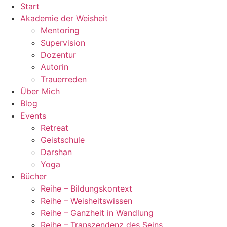
Zum
Start
Inhalt
Akademie der Weisheit
wechseln
Mentoring
Supervision
Dozentur
Autorin
Trauerreden
Über Mich
Blog
Events
Retreat
Geistschule
Darshan
Yoga
Bücher
Reihe – Bildungskontext
Reihe – Weisheitswissen
Reihe – Ganzheit in Wandlung
Reihe – Transzendenz des Seins