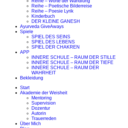
Reihe – Worte der Wandlung
Reihe – Poetische Bilderreise
Reihe – Poesie Lyrik
Kinderbuch
DER KLEINE GANESH
Ayurveda GiveAways
Spiele
SPIEL DES SEINS
SPIEL DES LEBENS
SPIEL DER CHAKREN
APP
INNERE SCHULE – RAUM DER STILLE
INNERE SCHULE – RAUM DER TIEFE
INNERE SCHULE – RAUM DER
WAHRHEIT
Bekleidung
Start
Akademie der Weisheit
Mentoring
Supervision
Dozentur
Autorin
Trauerreden
Über Mich