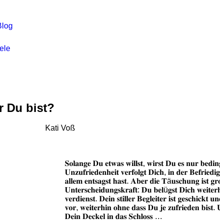
Blog
ele
r Du bist?
Kati Voß
𝐒𝐨𝐥𝐚𝐧𝐠𝐞 𝐃𝐮 𝐞𝐭𝐰𝐚𝐬 𝐰𝐢𝐥𝐥𝐬𝐭, 𝐰𝐢𝐫𝐬𝐭 𝐃𝐮 𝐞𝐬 𝐧𝐮𝐫 𝐛𝐞𝐝𝐢𝐧
𝐔𝐧𝐳𝐮𝐟𝐫𝐢𝐞𝐝𝐞𝐧𝐡𝐞𝐢𝐭 𝐯𝐞𝐫𝐟𝐨𝐥𝐠𝐭 𝐃𝐢𝐜𝐡, 𝐢𝐧 𝐝𝐞𝐫 𝐁𝐞𝐟𝐫𝐢𝐞𝐝
𝐚𝐥𝐥𝐞𝐦 𝐞𝐧𝐭𝐬𝐚𝐠𝐬𝐭 𝐡𝐚𝐬𝐭. 𝐀𝐛𝐞𝐫 𝐝𝐢𝐞 𝐓ä𝐮𝐬𝐜𝐡𝐮𝐧𝐠 𝐢𝐬𝐭 𝐠𝐫
𝐔𝐧𝐭𝐞𝐫𝐬𝐜𝐡𝐞𝐢𝐝𝐮𝐧𝐠𝐬𝐤𝐫𝐚𝐟𝐭: 𝐃𝐮 𝐛𝐞𝐥ü𝐠𝐬𝐭 𝐃𝐢𝐜𝐡 𝐰𝐞𝐢𝐭𝐞𝐫
𝐯𝐞𝐫𝐝𝐢𝐞𝐧𝐬𝐭. 𝐃𝐞𝐢𝐧 𝐬𝐭𝐢𝐥𝐥𝐞𝐫 𝐁𝐞𝐠𝐥𝐞𝐢𝐭𝐞𝐫 𝐢𝐬𝐭 𝐠𝐞𝐬𝐜𝐡𝐢𝐜𝐤𝐭
𝐯𝐨𝐫, 𝐰𝐞𝐢𝐭𝐞𝐫𝐡𝐢𝐧 𝐨𝐡𝐧𝐞 𝐝𝐚𝐬𝐬 𝐃𝐮 𝐣𝐞 𝐳𝐮𝐟𝐫𝐢𝐞𝐝𝐞𝐧 𝐛𝐢𝐬𝐭. 
𝐃𝐞𝐢𝐧 𝐃𝐞𝐜𝐤𝐞𝐥 𝐢𝐧 𝐝𝐚𝐬 𝐒𝐜𝐡𝐥𝐨𝐬𝐬 …