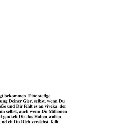
𝐠𝐭 𝐛𝐞𝐤𝐨𝐦𝐦𝐞𝐧. 𝐄𝐢𝐧𝐞 𝐬𝐭𝐞𝐭𝐢𝐠𝐞
𝐢𝐠𝐮𝐧𝐠 𝐃𝐞𝐢𝐧𝐞𝐫 𝐆𝐢𝐞𝐫, 𝐬𝐞𝐥𝐛𝐬𝐭, 𝐰𝐞𝐧𝐧 𝐃𝐮
𝐨ß𝐞 𝐮𝐧𝐝 𝐃𝐢𝐫 𝐟𝐞𝐡𝐥𝐭 𝐞𝐬 𝐚𝐧 𝐯𝐢𝐯𝐞𝐤𝐚, 𝐝𝐞𝐫
𝐡𝐢𝐧 𝐬𝐞𝐥𝐛𝐬𝐭, 𝐚𝐮𝐜𝐡 𝐰𝐞𝐧𝐧 𝐃𝐮 𝐌𝐢𝐥𝐥𝐢𝐨𝐧𝐞𝐧
 𝐮𝐧𝐝 𝐠𝐚𝐮𝐤𝐞𝐥𝐭 𝐃𝐢𝐫 𝐝𝐚𝐬 𝐇𝐚𝐛𝐞𝐧 𝐰𝐨𝐥𝐥𝐞𝐧
𝐔𝐧𝐝 𝐞𝐡 𝐃𝐮 𝐃𝐢𝐜𝐡 𝐯𝐞𝐫𝐬𝐢𝐞𝐡𝐬𝐭, 𝐟ä𝐥𝐥𝐭