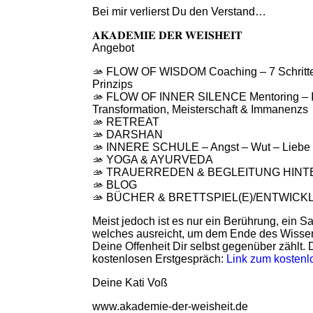
Bei mir verlierst Du den Verstand…
𝐀𝐊𝐀𝐃𝐄𝐌𝐈𝐄 𝐃𝐄𝐑 𝐖𝐄𝐈𝐒𝐇𝐄𝐈𝐓
Angebot
🫴 FLOW OF WISDOM Coaching – 7 Schri
Prinzips
🫴 FLOW OF INNER SILENCE Mentoring – 
Transformation, Meisterschaft & Immanenzs
🫴 RETREAT
🫴 DARSHAN
🫴 INNERE SCHULE – Angst – Wut – Liebe
🫴 YOGA & AYURVEDA
🫴 TRAUERREDEN & BEGLEITUNG HIN
🫴 BLOG
🫴 BÜCHER & BRETTSPIEL(E)/ENTWICK
Meist jedoch ist es nur ein Berührung, ein Sa
welches ausreicht, um dem Ende des Wissen
Deine Offenheit Dir selbst gegenüber zählt. 
kostenlosen Erstgespräch:
Link zum kostenl
Deine Kati Voß
www.akademie-der-weisheit.de