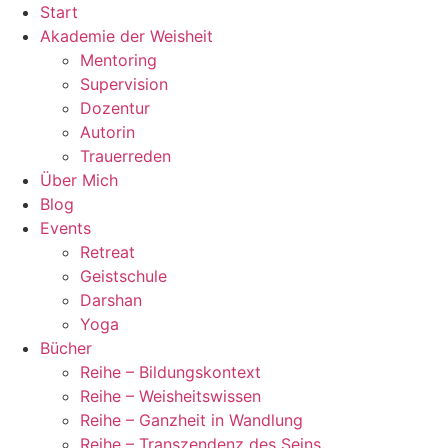
Zum
Start
Inhalt
Akademie der Weisheit
wechseln
Mentoring
Supervision
Dozentur
Autorin
Trauerreden
Über Mich
Blog
Events
Retreat
Geistschule
Darshan
Yoga
Bücher
Reihe – Bildungskontext
Reihe – Weisheitswissen
Reihe – Ganzheit in Wandlung
Reihe – Transzendenz des Seins