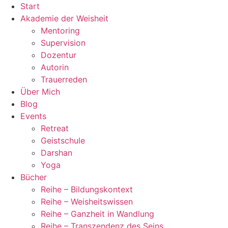
Zum
Start
Inhalt
Akademie der Weisheit
wechseln
Mentoring
Supervision
Dozentur
Autorin
Trauerreden
Über Mich
Blog
Events
Retreat
Geistschule
Darshan
Yoga
Bücher
Reihe – Bildungskontext
Reihe – Weisheitswissen
Reihe – Ganzheit in Wandlung
Reihe – Transzendenz des Seins