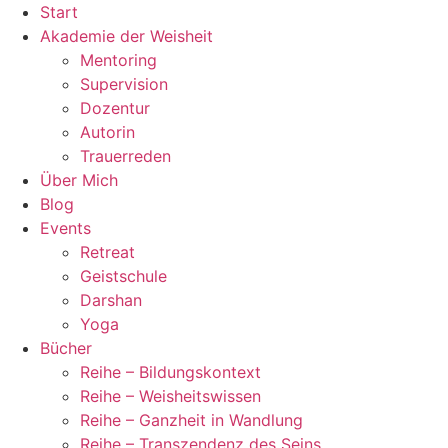
Zum
Start
Inhalt
Akademie der Weisheit
wechseln
Mentoring
Supervision
Dozentur
Autorin
Trauerreden
Über Mich
Blog
Events
Retreat
Geistschule
Darshan
Yoga
Bücher
Reihe – Bildungskontext
Reihe – Weisheitswissen
Reihe – Ganzheit in Wandlung
Reihe – Transzendenz des Seins