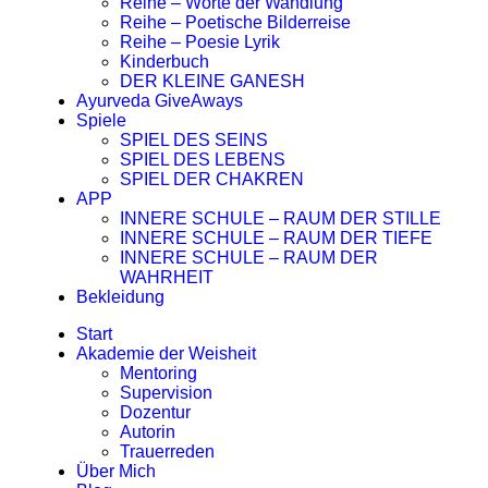
Reihe – Worte der Wandlung
Reihe – Poetische Bilderreise
Reihe – Poesie Lyrik
Kinderbuch
DER KLEINE GANESH
Ayurveda GiveAways
Spiele
SPIEL DES SEINS
SPIEL DES LEBENS
SPIEL DER CHAKREN
APP
INNERE SCHULE – RAUM DER STILLE
INNERE SCHULE – RAUM DER TIEFE
INNERE SCHULE – RAUM DER
WAHRHEIT
Bekleidung
Start
Akademie der Weisheit
Mentoring
Supervision
Dozentur
Autorin
Trauerreden
Über Mich