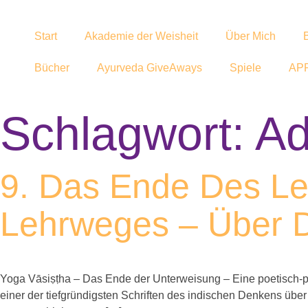
Start
Akademie der Weisheit
Über Mich
Bücher
Ayurveda GiveAways
Spiele
AP
Schlagwort:
Ad
9. Das Ende Des Le
Lehrweges – Über D
Yoga Vāsiṣṭha – Das Ende der Unterweisung – Eine poetisch-ph
einer der tiefgründigsten Schriften des indischen Denkens über