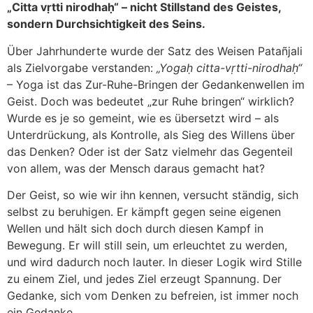
„Citta vṛtti nirodhaḥ“ – nicht Stillstand des Geistes,
sondern Durchsichtigkeit des Seins.
Über Jahrhunderte wurde der Satz des Weisen Patañjali
als Zielvorgabe verstanden:
„Yogaḥ citta-vṛtti-nirodhaḥ“
– Yoga ist das Zur-Ruhe-Bringen der Gedankenwellen im
Geist. Doch was bedeutet „zur Ruhe bringen“ wirklich?
Wurde es je so gemeint, wie es übersetzt wird – als
Unterdrückung, als Kontrolle, als Sieg des Willens über
das Denken? Oder ist der Satz vielmehr das Gegenteil
von allem, was der Mensch daraus gemacht hat?
Der Geist, so wie wir ihn kennen, versucht ständig, sich
selbst zu beruhigen. Er kämpft gegen seine eigenen
Wellen und hält sich doch durch diesen Kampf in
Bewegung. Er will still sein, um erleuchtet zu werden,
und wird dadurch noch lauter. In dieser Logik wird Stille
zu einem Ziel, und jedes Ziel erzeugt Spannung. Der
Gedanke, sich vom Denken zu befreien, ist immer noch
ein Gedanke.