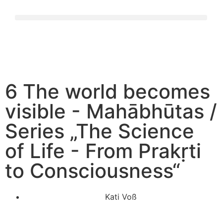
6 The world becomes
visible - Mahābhūtas /
Series „The Science
of Life - From Prakṛti
to Consciousness“
Kati Voß