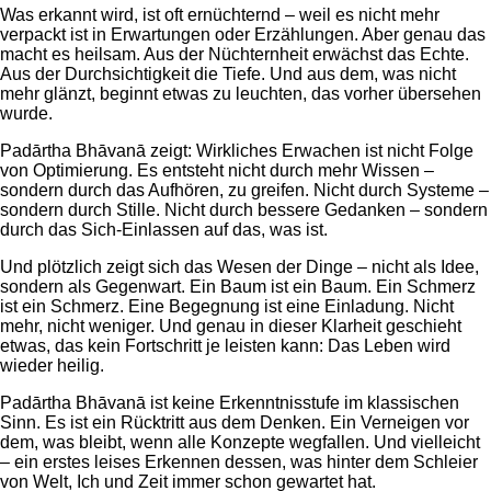
Was erkannt wird, ist oft ernüchternd – weil es nicht mehr
verpackt ist in Erwartungen oder Erzählungen. Aber genau das
macht es heilsam. Aus der Nüchternheit erwächst das Echte.
Aus der Durchsichtigkeit die Tiefe. Und aus dem, was nicht
mehr glänzt, beginnt etwas zu leuchten, das vorher übersehen
wurde.
Padārtha Bhāvanā zeigt: Wirkliches Erwachen ist nicht Folge
von Optimierung. Es entsteht nicht durch mehr Wissen –
sondern durch das Aufhören, zu greifen. Nicht durch Systeme –
sondern durch Stille. Nicht durch bessere Gedanken – sondern
durch das Sich-Einlassen auf das, was ist.
Und plötzlich zeigt sich das Wesen der Dinge – nicht als Idee,
sondern als Gegenwart. Ein Baum ist ein Baum. Ein Schmerz
ist ein Schmerz. Eine Begegnung ist eine Einladung. Nicht
mehr, nicht weniger. Und genau in dieser Klarheit geschieht
etwas, das kein Fortschritt je leisten kann: Das Leben wird
wieder heilig.
Padārtha Bhāvanā ist keine Erkenntnisstufe im klassischen
Sinn. Es ist ein Rücktritt aus dem Denken. Ein Verneigen vor
dem, was bleibt, wenn alle Konzepte wegfallen. Und vielleicht
– ein erstes leises Erkennen dessen, was hinter dem Schleier
von Welt, Ich und Zeit immer schon gewartet hat.