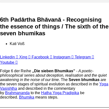
Skip
to
content
6th Padārtha Bhāvanā - Recognising
the essence of things / The sixth of the
seven bhumikas
Kati Voß
Linkedin
Xing
Facebook
Instagram
Telegram
Youtube
Folge 6 der Reihe
„Die sieben Bhumikas“
-
A poetic-
philosophical series about deception, realisation and the quiet
awakening in the noise of our time
. The
Seven bhumikas
are
the seven stages of spiritual evolution as described in the
Yoga
Vasishtha
and described in the commentary
by
Brahmananda
to the
Hatha Yoga Pradipika
be
described.
Bhumika
means steps.
_________________________________________________