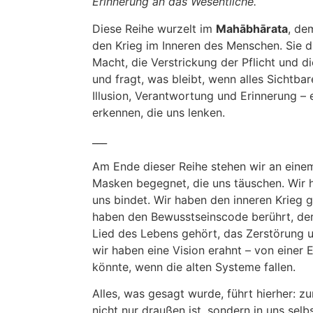
Erinnerung an das Wesentliche.
Diese Reihe wurzelt im
Mahābhārata
, de
den Krieg im Inneren des Menschen. Sie 
Macht, die Verstrickung der Pflicht und 
und fragt, was bleibt, wenn alles Sichtbare 
Illusion, Verantwortung und Erinnerung – 
erkennen, die uns lenken.
___
Am Ende dieser Reihe stehen wir an einem 
Masken begegnet, die uns täuschen. Wir 
uns bindet. Wir haben den inneren Krieg g
haben den Bewusstseinscode berührt, der
Lied des Lebens gehört, das Zerstörung 
wir haben eine Vision erahnt – von einer
könnte, wenn die alten Systeme fallen.
Alles, was gesagt wurde, führt hierher: z
nicht nur draußen ist, sondern in uns selbs