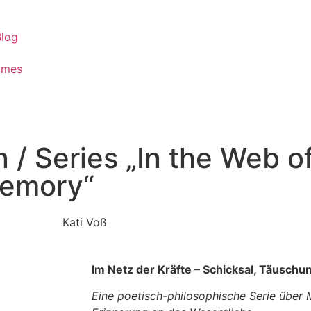
Blog
ames
 / Series „In the Web of
Memory“
Kati Voß
Im Netz der Kräfte – Schicksal, Täusch
Eine poetisch-philosophische Serie über 