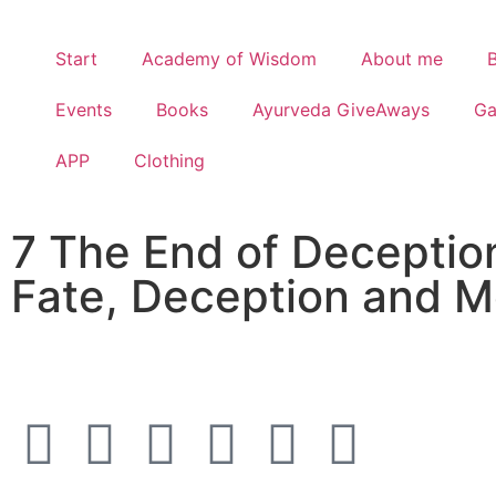
Start
Academy of Wisdom
About me
Events
Books
Ayurveda GiveAways
G
APP
Clothing
7 The End of Deception
Fate, Deception and 