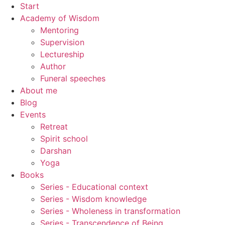
Skip
Start
to
Academy of Wisdom
content
Mentoring
Supervision
Lectureship
Author
Funeral speeches
About me
Blog
Events
Retreat
Spirit school
Darshan
Yoga
Books
Series - Educational context
Series - Wisdom knowledge
Series - Wholeness in transformation
Series - Transcendence of Being