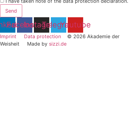
I have taken note of the data protection declaration.
Send
nkedin
Facebook
Instagram
Telegram
Youtube
Imprint
Data protection
© 2026 Akademie der
Weisheit Made by
sizzi.de