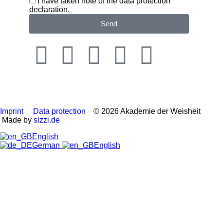
I have taken note of the data protection
declaration.
Send
Imprint
Data protection
© 2026 Akademie der Weisheit
Made by
sizzi.de
English
German
English