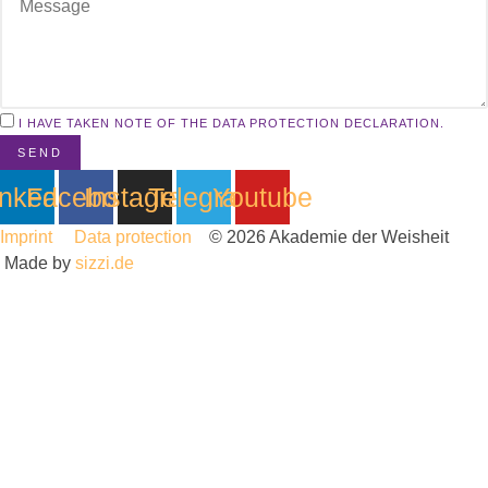
I HAVE TAKEN NOTE OF THE DATA PROTECTION DECLARATION.
SEND
inkedin
Facebook
Instagram
Telegram
Youtube
Imprint
Data protection
© 2026 Akademie der Weisheit
Made by
sizzi.de