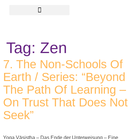
Skip
to
content
Tag:
Zen
7. The Non-Schools Of
Earth / Series: “Beyond
The Path Of Learning –
On Trust That Does Not
Seek”
Yoga Vāsiṣṭha – Das Ende der Unterweisung – Eine